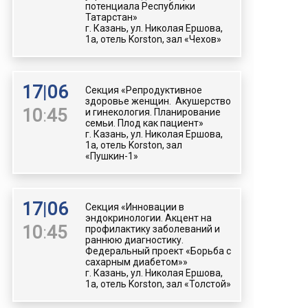
потенциала Республики
Татарстан»
г. Казань, ул. Николая Ершова,
1а, отель Korston, зал «Чехов»
17
|
06
Секция «Репродуктивное
здоровье женщин. Акушерство
10
:
45
и гинекология. Планирование
семьи. Плод как пациент»
г. Казань, ул. Николая Ершова,
1а, отель Korston, зал
«Пушкин-1»
17
|
06
Секция «Инновации в
эндокринологии. Акцент на
10
:
45
профилактику заболеваний и
раннюю диагностику.
Федеральный проект «Борьба с
сахарным диабетом»»
г. Казань, ул. Николая Ершова,
1а, отель Korston, зал «Толстой»