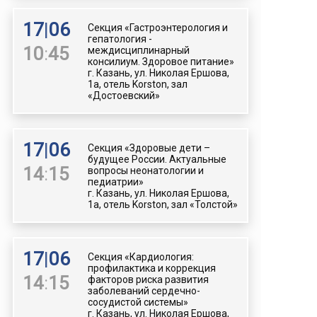
17
|
06
Секция «Гастроэнтерология и
гепатология -
10
:
45
междисциплинарный
консилиум. Здоровое питание»
г. Казань, ул. Николая Ершова,
1а, отель Korston, зал
«Достоевский»
17
|
06
Секция «Здоровые дети –
будущее России. Актуальные
14
:
15
вопросы неонатологии и
педиатрии»
г. Казань, ул. Николая Ершова,
1а, отель Korston, зал «Толстой»
17
|
06
Секция «Кардиология:
профилактика и коррекция
14
:
15
факторов риска развития
заболеваний сердечно-
сосудистой системы»
г. Казань, ул. Николая Ершова,