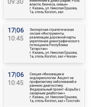
09
:
30
изменений в демографии. Роль
власти, бизнеса, семьи»
г. Казань, ул. Николая Ершова,
1а, отель Korston, зал
17
|
06
Экспертная стратегическая
сессия «Инструменты
10
:
45
реализации дорожной карты
укрепления демографического
потенциала Республики
Татарстан»
г. Казань, ул. Николая Ершова,
1а, отель Korston, зал «Чехов»
17
|
06
Секция «Инновации в
эндокринологии. Акцент на
10
:
45
профилактику заболеваний и
раннюю диагностику.
Федеральный проект «Борьба с
сахарным диабетом»»
г. Казань, ул. Николая Ершова,
1а, отель Korston, зал «Толстой»