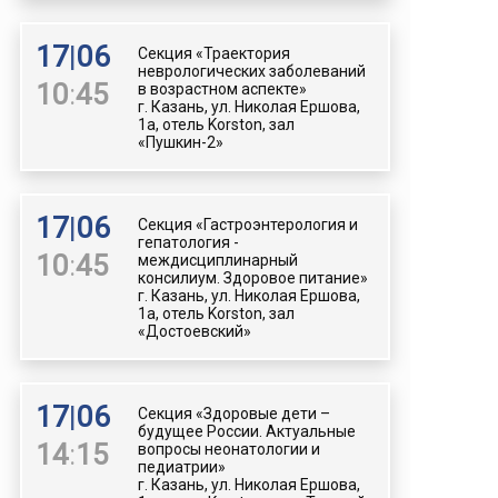
17
|
06
Секция «Траектория
неврологических заболеваний
10
:
45
в возрастном аспекте»
г. Казань, ул. Николая Ершова,
1а, отель Korston, зал
«Пушкин-2»
17
|
06
Секция «Гастроэнтерология и
гепатология -
10
:
45
междисциплинарный
консилиум. Здоровое питание»
г. Казань, ул. Николая Ершова,
1а, отель Korston, зал
«Достоевский»
17
|
06
Секция «Здоровые дети –
будущее России. Актуальные
14
:
15
вопросы неонатологии и
педиатрии»
г. Казань, ул. Николая Ершова,