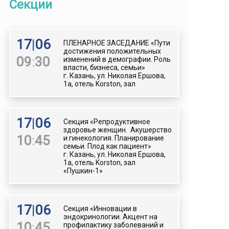
Секции
17
|
06
ПЛЕНАРНОЕ ЗАСЕДАНИЕ «Пути
достижения положительных
09
:
30
изменений в демографии. Роль
власти, бизнеса, семьи»
г. Казань, ул. Николая Ершова,
1а, отель Korston, зал
17
|
06
Секция «Репродуктивное
здоровье женщин. Акушерство
10
:
45
и гинекология. Планирование
семьи. Плод как пациент»
г. Казань, ул. Николая Ершова,
1а, отель Korston, зал
«Пушкин-1»
17
|
06
Секция «Инновации в
эндокринологии. Акцент на
10
:
45
профилактику заболеваний и