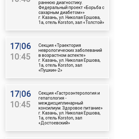
раннюю диагностику.
Федеральный проект «Борьба с
сахарным диабетом»»
г. Казань, ул. Николая Ершова,
1а, отель Korston, зал «Толстой»
17
|
06
Секция «Траектория
неврологических заболеваний
10
:
45
в возрастном аспекте»
г. Казань, ул. Николая Ершова,
1а, отель Korston, зал
«Пушкин-2»
17
|
06
Секция «Гастроэнтерология и
гепатология -
10
:
45
междисциплинарный
консилиум. Здоровое питание»
г. Казань, ул. Николая Ершова,
1а, отель Korston, зал
«Достоевский»