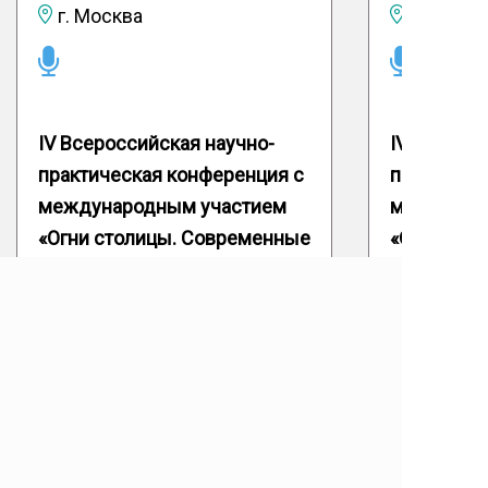
г. Москва
IV Всероссийская научно-
IV Всерос
практическая конференция с
практичес
международным участием
междунар
«Огни столицы. Современные
«Огни сто
возможности нефрологии
возможнос
2026. Боткинские чтения»,
2026. Ботк
Зал «Амфитеатр»
Зал «Него
Подробнее